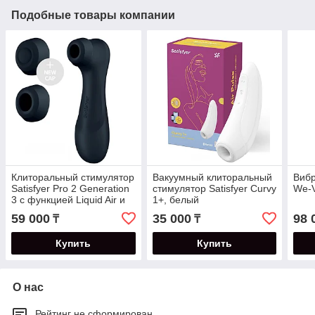
Подобные товары компании
Клиторальный стимулятор
Вакуумный клиторальный
Вибр
Satisfyer Pro 2 Generation
стимулятор Satisfyer Curvy
We-V
3 с функцией Liquid Air и
1+, белый
вибрацией, черный
59 000
35 000
98 
₸
₸
Купить
Купить
О нас
Рейтинг не сформирован