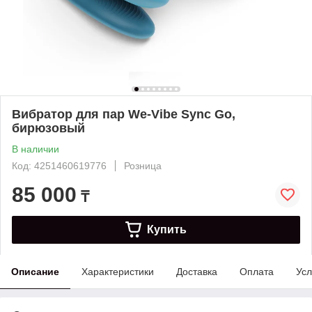
Вибратор для пар We-Vibe Sync Go,
бирюзовый
В наличии
Код: 4251460619776
Розница
85 000
₸
Купить
Описание
Характеристики
Доставка
Оплата
Усл