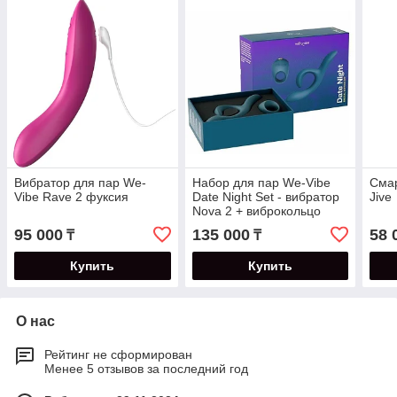
Вибратор для пар We-
Набор для пар We-Vibe
Смар
Vibe Rave 2 фуксия
Date Night Set - вибратор
Jive
Nova 2 + виброкольцо
Pivot
95 000
135 000
58 
₸
₸
Купить
Купить
О нас
Рейтинг не сформирован
Менее 5 отзывов за последний год