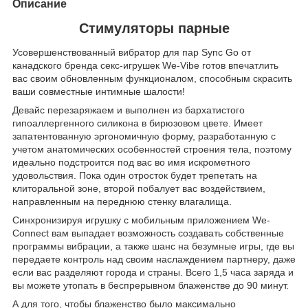
Описание
Стимуляторы парные
Усовершенствованный вибратор для пар Sync Go от
канадского бренда секс-игрушек We-Vibe готов впечатлить
вас своим обновленным функционалом, способным скрасить
ваши совместные интимные шалости!
Девайс перезаряжаем и выполнен из бархатистого
гипоаллергенного силикона в бирюзовом цвете. Имеет
запатентованную эргономичную форму, разработанную с
учетом анатомических особенностей строения тела, поэтому
идеально подстроится под вас во имя искрометного
удовольствия. Пока один отросток будет трепетать на
клиторальной зоне, второй побалует вас воздействием,
направленным на переднюю стенку влагалища.
Синхронизируя игрушку с мобильным приложением We-
Connect вам выпадает возможность создавать собственные
программы вибрации, а также шанс на безумные игры, где вы
передаете контроль над своим наслаждением партнеру, даже
если вас разделяют города и страны. Всего 1,5 часа заряда и
вы можете утопать в беспрерывном блаженстве до 90 минут.
А для того, чтобы блаженство было максимально