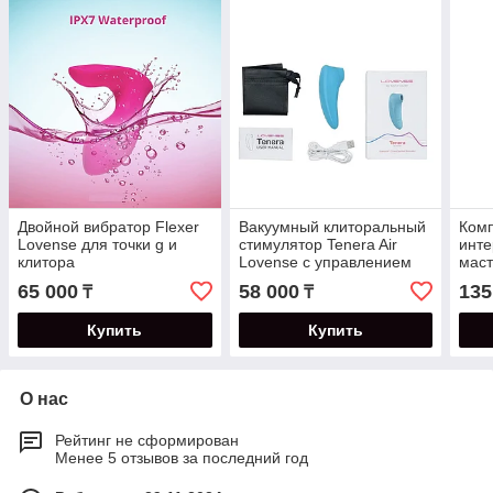
Двойной вибратор Flexer
Вакуумный клиторальный
Комп
Lovense для точки g и
стимулятор Tenera Air
инте
клитора
Lovense c управлением
маст
вибр
65 000
58 000
135
₸
₸
(бир
Купить
Купить
О нас
Рейтинг не сформирован
Менее 5 отзывов за последний год